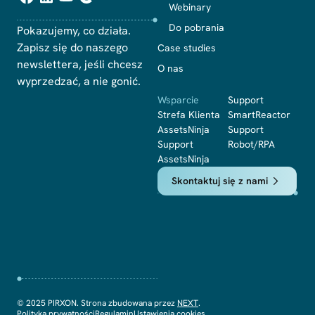
Webinary
Do pobrania
Pokazujemy, co działa.
Zapisz się do naszego
Case studies
newslettera, jeśli chcesz
O nas
wyprzedzać, a nie gonić.
Wsparcie
Support
Strefa Klienta
SmartReactor
AssetsNinja
Support
Support
Robot/RPA
AssetsNinja
Skontaktuj się z nami
© 2025 PIRXON. Strona zbudowana przez
NEXT
.
Polityka prywatności
Regulamin
Ustawienia cookies