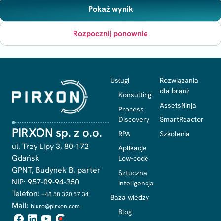
Pokaż wynik
Rozpocznij ponownie
Usługi
Rozwiązania
dla branż
Konsulting
AssetsNinja
Process
Discovery
SmartReactor
PIRXON sp. z o.o.
RPA
Szkolenia
ul. Trzy Lipy 3, 80-172
Aplikacje
Gdańsk
Low-code
GPNT, Budynek B, parter
Sztuczna
NIP: 957-09-94-350
inteligencja
Telefon:
+48 58 320 57 34
Baza wiedzy
Mail:
biuro@pirxon.com
Blog