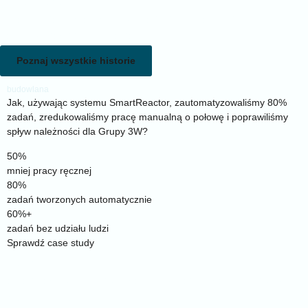
Case Studies
Sprawdź, jak SmartReactor realizuje zarządzanie
należnościami i windykacją
Poznaj wszystkie historie
budowlana
Jak, używając systemu SmartReactor, zautomatyzowaliśmy 80%
zadań, zredukowaliśmy pracę manualną o połowę i poprawiliśmy
spływ należności dla Grupy 3W?
50%
mniej pracy ręcznej
80%
zadań tworzonych automatycznie
60%+
zadań bez udziału ludzi
Sprawdź case study
Klienci
Zaufali nam liderzy wielu branż. Poznaj wybranych klientów
SmartReactora