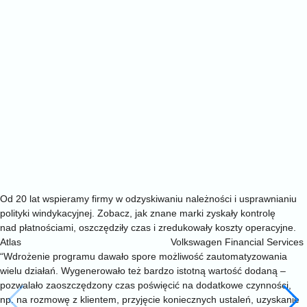
Opinie klientów
Zaufali nam liderzy.
Teraz czas na Ciebie
Od 20 lat wspieramy firmy w odzyskiwaniu należności i usprawnianiu
polityki windykacyjnej. Zobacz, jak znane marki zyskały kontrolę
nad płatnościami, oszczędziły czas i zredukowały koszty operacyjne.
Atlas
Volkswagen Financial Services
“Wdrożenie programu dawało spore możliwość zautomatyzowania
wielu działań. Wygenerowało też bardzo istotną wartość dodaną –
pozwalało zaoszczędzony czas poświęcić na dodatkowe czynności,
np. na rozmowę z klientem, przyjęcie koniecznych ustaleń, uzyskanie