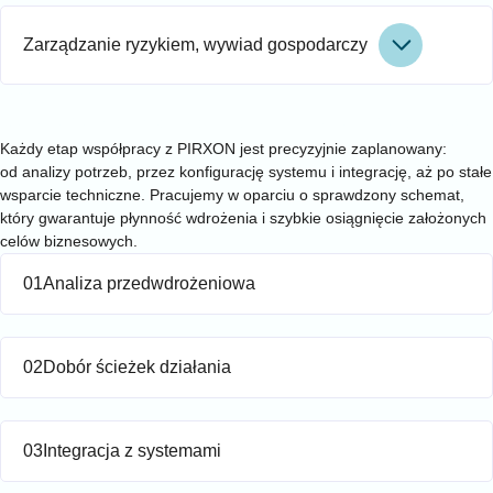
Zarządzanie ryzykiem, wywiad gospodarczy
PROCES
Wdrożenie SmartReactora – klarowny proces, mierzalne efekty
Każdy etap współpracy z PIRXON jest precyzyjnie zaplanowany:
od analizy potrzeb, przez konfigurację systemu i integrację, aż po stałe
wsparcie techniczne. Pracujemy w oparciu o sprawdzony schemat,
który gwarantuje płynność wdrożenia i szybkie osiągnięcie założonych
celów biznesowych.
01
Analiza przedwdrożeniowa
02
Dobór ścieżek działania
03
Integracja z systemami