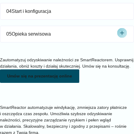
04
Start i konfiguracja
05
Opieka serwisowa
Prezentacja
Odzyskuj należności szybciej, mądrzej i taniej
Zautomatyzuj odzyskiwanie należności ze SmartReactorem. Usprawnij
działania, obniż koszty i działaj skuteczniej. Umów się na konsultację.
Umów się na prezentację online
Korzyści
Zwiększ skuteczność procesu windykacji i zmniejsz zatory
płatnicze
SmartReactor automatyzuje windykację, zmniejsza zatory płatnicze
i oszczędza czas zespołu. Umożliwia szybsze odzyskiwanie
należności, precyzyjne zarządzanie ryzykiem i pełen wgląd
w działania. Skalowalny, bezpieczny i zgodny z przepisami – rośnie
razem z Twoją firmą.