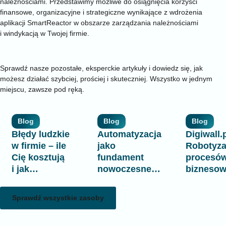
należnościami. Przedstawimy możliwe do osiągnięcia korzyści
finansowe, organizacyjne i strategiczne wynikające z wdrożenia
aplikacji SmartReactor w obszarze zarządzania należnościami
i windykacją w Twojej firmie.
Baza wiedzy
Zobacz więcej materiałów
Sprawdź nasze pozostałe, eksperckie artykuły i dowiedz się, jak
możesz działać szybciej, prościej i skuteczniej. Wszystko w jednym
miejscu, zawsze pod ręką.
Blog
Blog
Blog
Błędy ludzkie
Automatyzacja
Digiwall.p
w firmie – ile
jako
Robotyza
Cię kosztują
fundament
procesó
i jak
nowoczesnego
bizneso
automatyzacja
biznesu
– na czy
pomaga
polega
Sprawdź wszystkie zasoby
je ograniczyć
i komu si
opłaca?
PIRXON sp. z o.o.