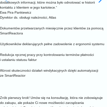
dodatkowych informacji, które można było odnotować w historii
kontaktu z klientem w jego kartotece.“
Ewa Pira-Pankiewicz
Dyrektor ds. obsługi należności, Atlas
200 000+
Dokumentów przetwarzanych miesięcznie przez klientów za pomocą
SmartReactora
90%
Użytkowników deklarujących pełne zadowolenie z ergonomii systemu
95%
Redukcja ręcznej pracy przy kontrolowaniu terminów płatności
i ustalaniu statusu faktur
30%
Wzrost skuteczności działań windykacyjnych dzięki automatyzacji
ze SmartReactor
kontakt
Sprawdź, czy SmartReactor ma sens w Twojej firmie –
bez zobowiązań
Zrób pierwszy krok! Umów się na konsultację, która nie zobowiązuje
do zakupu, ale pokaże Ci nowe możliwości zarządzania