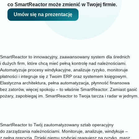
co SmartReactor może zmienić w Twojej firmie.
Umów się na prezentację
Zatory finansowe? Nie dziś, nie jutro. Nigdy
SmartReactor to innowacyjny, zaawansowany system dla średnich
i dużych firm, które chcą mieć pełną kontrolę nad należnościami.
Automatyzuje procesy windykacyjne, analizuje ryzyko, monitoruje
płatności i integruje się z Twoim ERP oraz systemem księgowym.
Elastyczna architektura, pełna automatyzacja, płynność finansowa
bez zatorów, więcej spokoju – to właśnie SmartReactor. Zamiast gasić
pożary, zapobiegaj im. SmartReactor to Twoja tarcza i radar w jednym.
FUNKCJE PRODUKTU
Zaawansowane zarządzanie należnościami
w przedsiębiorstwie
SmartReactor to Twój zautomatyzowany sztab operacyjny
do zarządzania należnościami. Monitoruje, analizuje, windykuje –
z pełną precyzją. Dzięki niemu szybciej reagujesz na ryzyko, masz