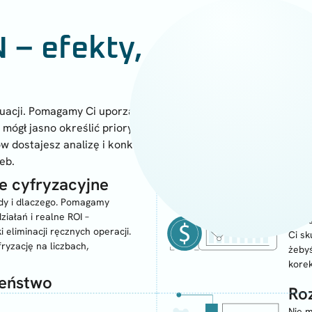
 – efekty,
ytuacji. Pomagamy Ci uporządkować
mógł jasno określić priorytety
ów dostajesz analizę i konkretne
zeb.
Wi
je cyfryzacyjne
pr
edy i dlaczego. Pomagamy
ziałań i realne ROI –
Inwe
ki eliminacji ręcznych operacji.
Ci sk
yzację na liczbach,
żeby
korek
zeństwo
Ro
Nie m