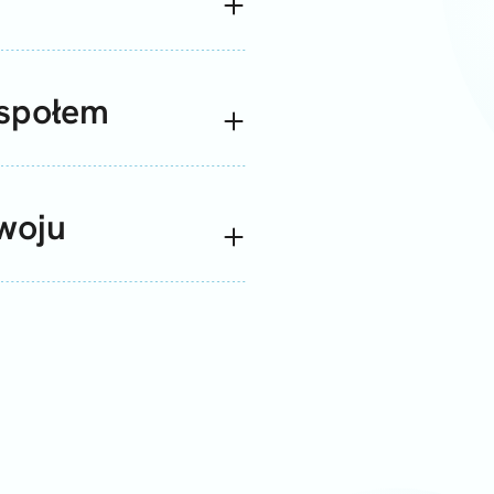
espołem
zwoju