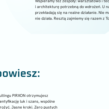
Wspieramy też zespoły: warsztatowo i tec
i architekturę potrzebną do wdrożeń. U n
przekładają się na realne działanie. Nie m
nie działa. Resztą zajmiemy się razem z T
powiesz:
sultingu PIRXON otrzymujesz
ntyfikację luk i szans, wspólne
rożyć. Jasne kroki. Zero pustych