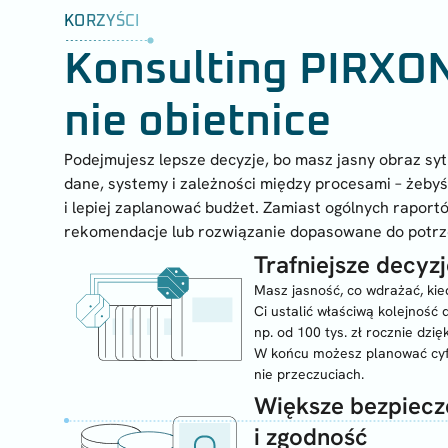
KORZYŚCI
Konsulting PIRXON
nie obietnice
Podejmujesz lepsze decyzje, bo masz jasny obraz s
dane, systemy i zależności między procesami – żebyś 
i lepiej zaplanować budżet. Zamiast ogólnych raport
rekomendacje lub rozwiązanie dopasowane do potr
Trafniejsze decyz
Masz jasność, co wdrażać, ki
Ci ustalić właściwą kolejność d
np. od 100 tys. zł rocznie dzię
W końcu możesz planować cyfr
nie przeczuciach.
Większe bezpiec
i zgodność