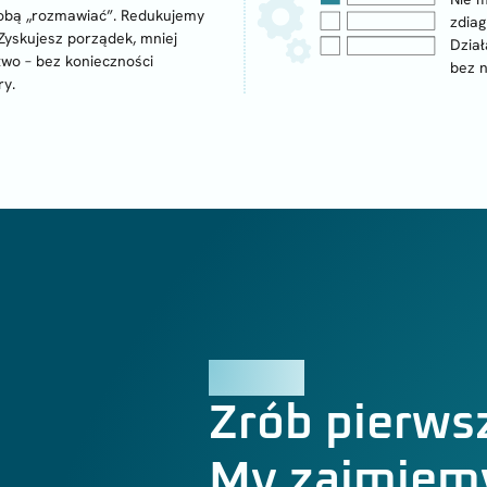
sobą „rozmawiać”. Redukujemy
zdia
 Zyskujesz porządek, mniej
Dział
two – bez konieczności
bez 
ry.
KONTAKT
Zrób pierws
My zajmiemy