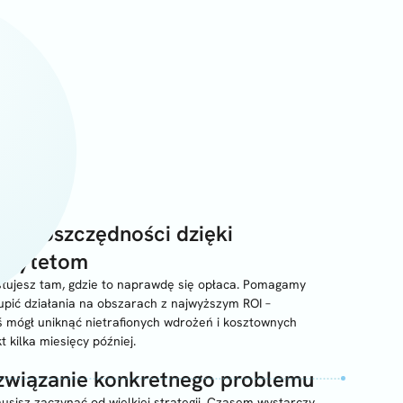
ęcej oszczędności dzięki
iorytetom
stujesz tam, gdzie to naprawdę się opłaca. Pomagamy
upić działania na obszarach z najwyższym ROI –
ś mógł uniknąć nietrafionych wdrożeń i kosztownych
t kilka miesięcy później.
związanie konkretnego problemu
usisz zaczynać od wielkiej strategii. Czasem wystarczy