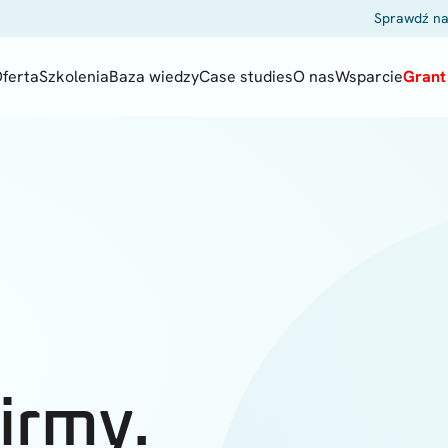
Sprawdź na
ferta
Szkolenia
Baza wiedzy
Case studies
O nas
Wsparcie
Grant 
firmy.