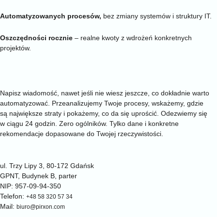
do 90%
Automatyzowanych procesów,
bez zmiany systemów i struktury IT.
50-300 tys. zł
Oszczędności rocznie
– realne kwoty z wdrożeń konkretnych
projektów.
kontakt
Nie wiesz, od czego zacząć? Masz proces do usprawnienia?
Przekaż go nam
Napisz wiadomość, nawet jeśli nie wiesz jeszcze, co dokładnie warto
automatyzować. Przeanalizujemy Twoje procesy, wskażemy, gdzie
są największe straty i pokażemy, co da się uprościć. Odezwiemy się
w ciągu 24 godzin. Zero ogólników. Tylko dane i konkretne
rekomendacje dopasowane do Twojej rzeczywistości.
PIRXON sp. z o.o.
ul. Trzy Lipy 3, 80-172 Gdańsk
GPNT, Budynek B, parter
NIP: 957-09-94-350
Telefon:
+48 58 320 57 34
Mail:
biuro@pirxon.com