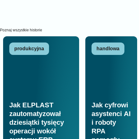
Case Studies
Sprawdź, jak PIRXON napędza transformację firm
Poznaj wszystkie historie
produkcyjna
handlowa
Jak ELPLAST
Jak cyfrowi
zautomatyzował
asystenci AI
dziesiątki tysięcy
i roboty
operacji wokół
RPA