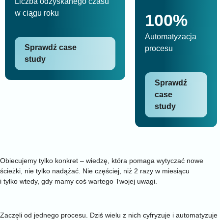
Liczba odzyskanego czasu
w ciągu roku
100%
Automatyzacja
Sprawdź case
procesu
study
Sprawdź
case
study
Newsletter
Grasz o przewagę? Zostaw swój e-mail
Obiecujemy tylko konkret – wiedzę, która pomaga wytyczać nowe
ścieżki, nie tylko nadążać. Nie częściej, niż 2 razy w miesiącu
i tylko wtedy, gdy mamy coś wartego Twojej uwagi.
Klienci
Zaufali nam liderzy. Ty też śmiało możesz
Zaczęli od jednego procesu. Dziś wielu z nich cyfryzuje i automatyzuje