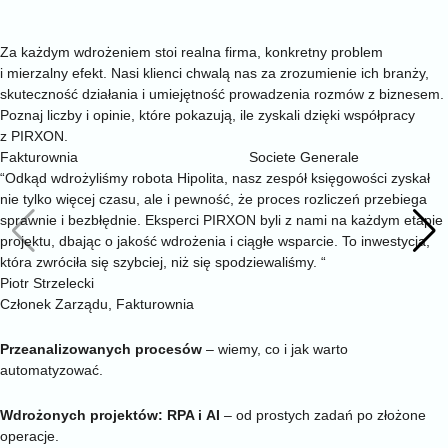
Opinie klientów
Mniej obietnic. Więcej wdrożeń. Liczby, które nie kłamią
Za każdym wdrożeniem stoi realna firma, konkretny problem
i mierzalny efekt. Nasi klienci chwalą nas za zrozumienie ich branży,
skuteczność działania i umiejętność prowadzenia rozmów z biznesem.
Poznaj liczby i opinie, które pokazują, ile zyskali dzięki współpracy
z PIRXON.
Fakturownia
Societe Generale
“Odkąd wdrożyliśmy robota Hipolita, nasz zespół księgowości zyskał
nie tylko więcej czasu, ale i pewność, że proces rozliczeń przebiega
sprawnie i bezbłędnie. Eksperci PIRXON byli z nami na każdym etapie
projektu, dbając o jakość wdrożenia i ciągłe wsparcie. To inwestycja,
która zwróciła się szybciej, niż się spodziewaliśmy. “
Piotr Strzelecki
Członek Zarządu, Fakturownia
2500+
Przeanalizowanych procesów
– wiemy, co i jak warto
automatyzować.
550+
Wdrożonych projektów: RPA i AI
– od prostych zadań po złożone
operacje.