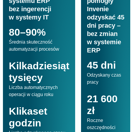
systemu ERP
pomogły
bez ingerencji
Invenie
w systemy IT
odzyskać 45
dni pracy –
80–90%
bez zmian
w systemie
Średnia skuteczność
automatyzacji procesów
ERP
45 dni
Kilkadziesiąt
tysięcy
Odzyskany czas
pracy
Liczba automatycznych
operacji w ciągu roku
21 600
zł
Klikaset
godzin
Roczne
oszczędności